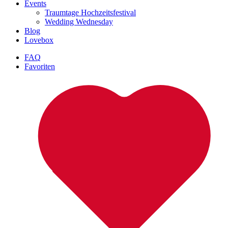
Events
Traumtage Hochzeitsfestival
Wedding Wednesday
Blog
Lovebox
FAQ
Favoriten