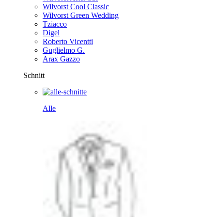
Wilvorst Cool Classic
Wilvorst Green Wedding
Tziacco
Digel
Roberto Vicentti
Guglielmo G.
Arax Gazzo
Schnitt
Alle