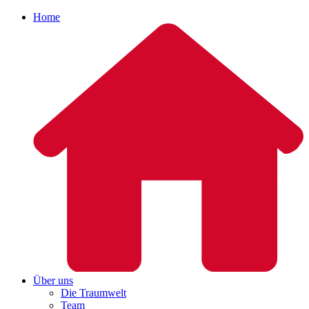
Home
Über uns
Die Traumwelt
Team