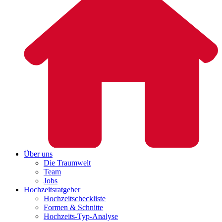
Über uns
Die Traumwelt
Team
Jobs
Hochzeitsratgeber
Hochzeitscheckliste
Formen & Schnitte
Hochzeits-Typ-Analyse