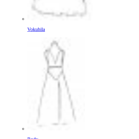
Vokuhila