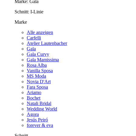
Marke:
Gala
Schnitt:
I-Linie
Marke
Alle anzeigen
Carfelli
Atelier Lautenbacher
Gala
Gala Curvy
Gala Mamissima
Rosa Alba
Vanilla Sposa
MS Moda
Novia D'Art
Fara Sposa
Ariamo
Bochet
Natali Bridal
Wedding World
Agora
Jesús Peiró
forever & eva
Schnitt