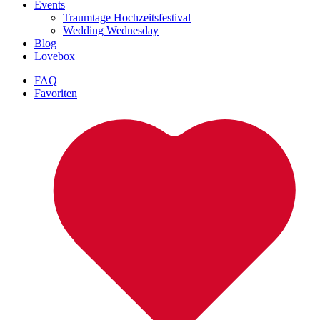
Events
Traumtage Hochzeitsfestival
Wedding Wednesday
Blog
Lovebox
FAQ
Favoriten