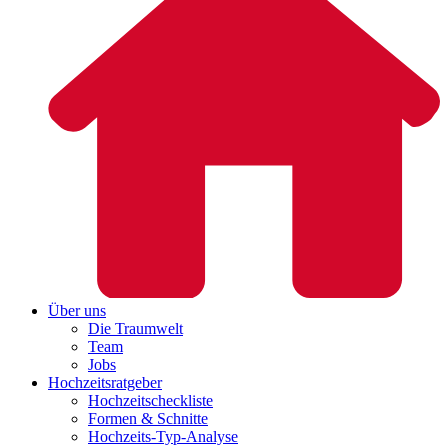
Über uns
Die Traumwelt
Team
Jobs
Hochzeitsratgeber
Hochzeitscheckliste
Formen & Schnitte
Hochzeits-Typ-Analyse