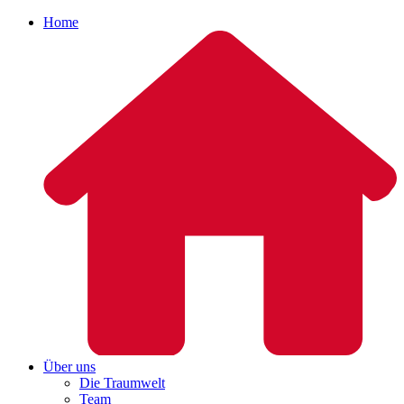
Home
Über uns
Die Traumwelt
Team