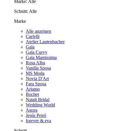
Marke:
Alle
Schnitt:
Alle
Marke
Alle anzeigen
Carfelli
Atelier Lautenbacher
Gala
Gala Curvy
Gala Mamissima
Rosa Alba
Vanilla Sposa
MS Moda
Novia D'Art
Fara Sposa
Ariamo
Bochet
Natali Bridal
Wedding World
Agora
Jesús Peiró
forever & eva
Schnitt