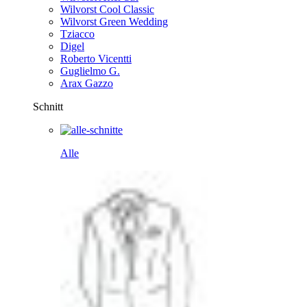
Wilvorst Cool Classic
Wilvorst Green Wedding
Tziacco
Digel
Roberto Vicentti
Guglielmo G.
Arax Gazzo
Schnitt
Alle