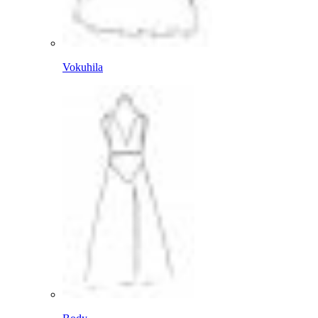
Vokuhila