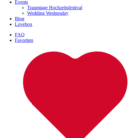
Events
Traumtage Hochzeitsfestival
Wedding Wednesday
Blog
Lovebox
FAQ
Favoriten