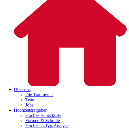
Über uns
Die Traumwelt
Team
Jobs
Hochzeitsratgeber
Hochzeitscheckliste
Formen & Schnitte
Hochzeits-Typ-Analyse