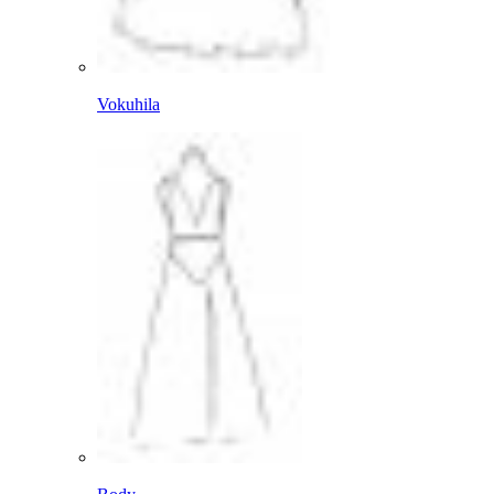
Vokuhila