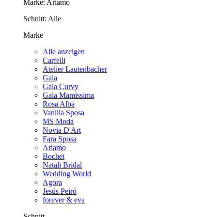
Marke:
Ariamo
Schnitt:
Alle
Marke
Alle anzeigen
Carfelli
Atelier Lautenbacher
Gala
Gala Curvy
Gala Mamissima
Rosa Alba
Vanilla Sposa
MS Moda
Novia D'Art
Fara Sposa
Ariamo
Bochet
Natali Bridal
Wedding World
Agora
Jesús Peiró
forever & eva
Schnitt