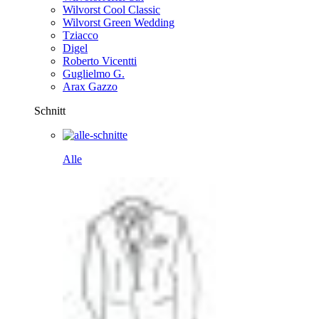
Wilvorst Cool Classic
Wilvorst Green Wedding
Tziacco
Digel
Roberto Vicentti
Guglielmo G.
Arax Gazzo
Schnitt
Alle