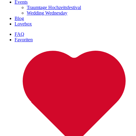
Events
Traumtage Hochzeitsfestival
Wedding Wednesday
Blog
Lovebox
FAQ
Favoriten