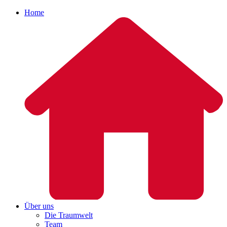
Home
Über uns
Die Traumwelt
Team