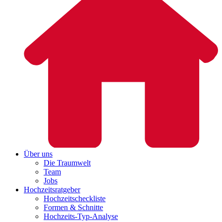
Über uns
Die Traumwelt
Team
Jobs
Hochzeitsratgeber
Hochzeitscheckliste
Formen & Schnitte
Hochzeits-Typ-Analyse