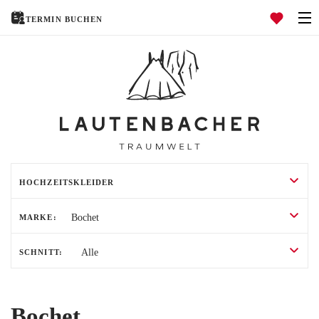
TERMIN BUCHEN
Navigation öffnen
HOCHZEITSKLEIDER
HOCHZEITSANZÜGE
TRAURINGE
HOME
MARKE:
ÜBER UNS
SCHNITT:
HOCHZEITSRATGEBER
EVENTS
Bochet