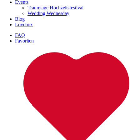
Events
Traumtage Hochzeitsfestival
Wedding Wednesday
Blog
Lovebox
FAQ
Favoriten