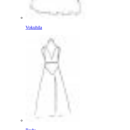
Vokuhila