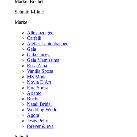
Marke:
Bochet
Schnitt:
I-Linie
Marke
Alle anzeigen
Carfelli
Atelier Lautenbacher
Gala
Gala Curvy
Gala Mamissima
Rosa Alba
Vanilla Sposa
MS Moda
Novia D'Art
Fara Sposa
Ariamo
Bochet
Natali Bridal
Wedding World
Agora
Jesús Peiró
forever & eva
Schnitt