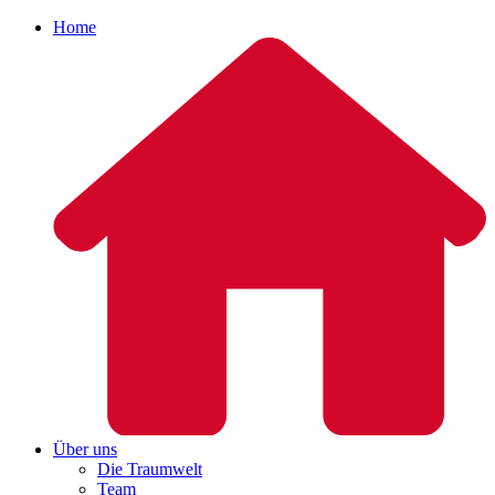
Home
Über uns
Die Traumwelt
Team