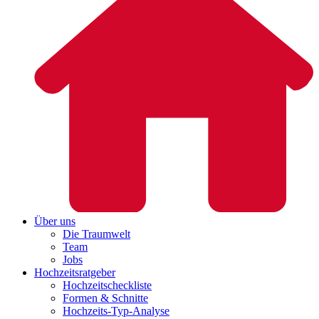
Über uns
Die Traumwelt
Team
Jobs
Hochzeitsratgeber
Hochzeitscheckliste
Formen & Schnitte
Hochzeits-Typ-Analyse