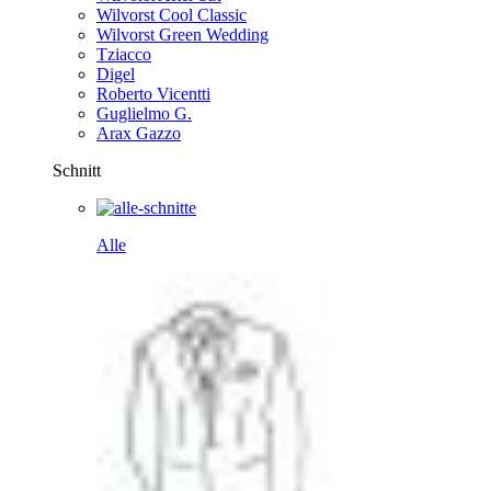
Wilvorst Cool Classic
Wilvorst Green Wedding
Tziacco
Digel
Roberto Vicentti
Guglielmo G.
Arax Gazzo
Schnitt
Alle