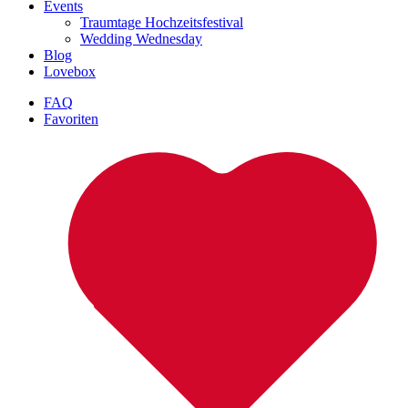
Events
Traumtage Hochzeitsfestival
Wedding Wednesday
Blog
Lovebox
FAQ
Favoriten