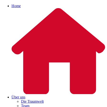
Home
Über uns
Die Traumwelt
Team