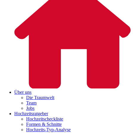
Über uns
Die Traumwelt
Team
Jobs
Hochzeitsratgeber
Hochzeitscheckliste
Formen & Schnitte
Hochzeits-Typ-Analyse