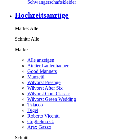
Schwangerschaftskleider
Hochzeitsanzüge
Marke:
Alle
Schnitt:
Alle
Marke
Alle anzeigen
Atelier Lautenbacher
Good Manners
Manzetti
Wilvorst Prestige
Wilvorst After Six
Wilvorst Cool Classic
Wilvorst Green Wedding
Tziacco
Digel
Roberto Vicentti
Guglielmo G.
Arax Gazzo
Schnitt