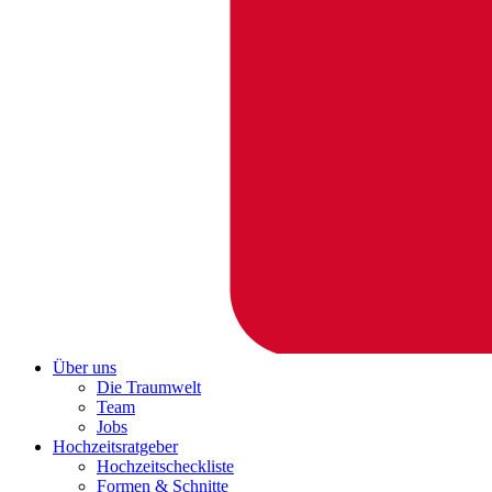
Über uns
Die Traumwelt
Team
Jobs
Hochzeitsratgeber
Hochzeitscheckliste
Formen & Schnitte