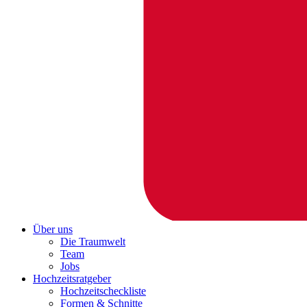
Über uns
Die Traumwelt
Team
Jobs
Hochzeitsratgeber
Hochzeitscheckliste
Formen & Schnitte