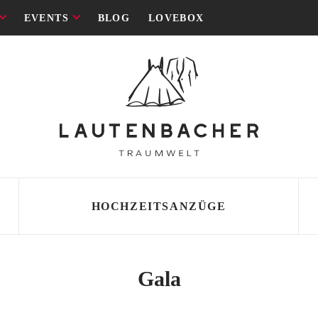
EVENTS
BLOG
LOVEBOX
HOCHZEITSANZÜGE
SCHNITT
SCHNITT
Gala
 Lautenbacher
i
ld