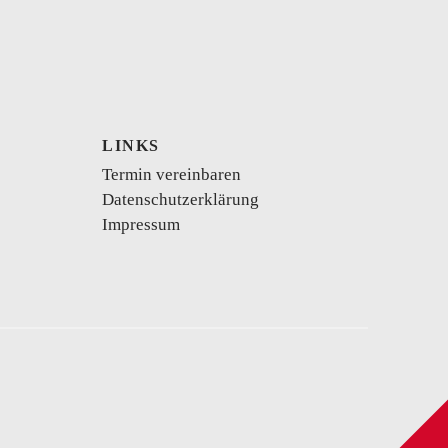
LINKS
kurzes Brautkleid
Vokuhila
Body
Termin vereinbaren
Datenschutzerklärung
Impressum
se
Schwangerschaftskleider