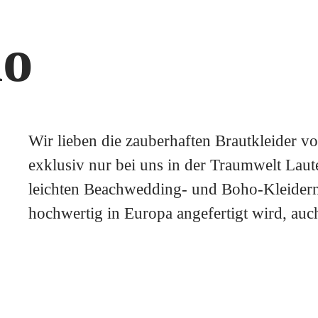
amissima
 After Six
 Sposa
t Green Wedding
ungsringe
ho
'Art
Alle
Alle
Romanti
Hochzei
mo G.
ridal
 & eva
Wir lieben die zauberhaften Brautkleider 
exklusiv nur bei uns in der Traumwelt Laute
Boho
Stehkragen
Beach-D
Smokin
leichten Beachwedding- und Boho-Kleidern 
hochwertig in Europa angefertigt wird, auc
Pure
Gehrock
I-Linie