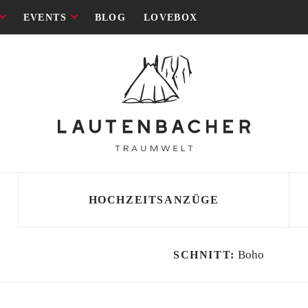
EVENTS
BLOG
LOVEBOX
HOCHZEITSANZÜGE
Boho
SCHNITT:
SCHNITT
SCHNITT
 Lautenbacher
i
ld