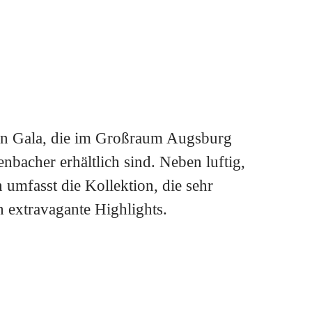
c
tsanzug
Princess
Allrounder
Vintage
Vintage
von Gala, die im Großraum Augsburg
nbacher erhältlich sind. Neben luftig,
ress
g
A-Linie
Cut
Frack
Mermaid / Fishtail
umfasst die Kollektion, die sehr
h extravagante Highlights.
Empire-Stil
Etui-Stil