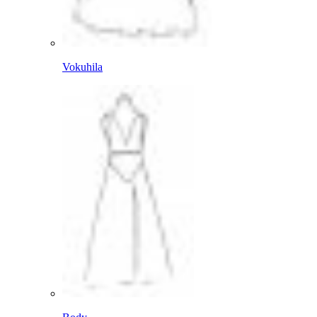
Vokuhila