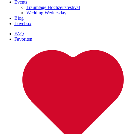
Events
Traumtage Hochzeitsfestival
Wedding Wednesday
Blog
Lovebox
FAQ
Favoriten