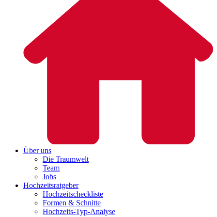
Über uns
Die Traumwelt
Team
Jobs
Hochzeitsratgeber
Hochzeitscheckliste
Formen & Schnitte
Hochzeits-Typ-Analyse