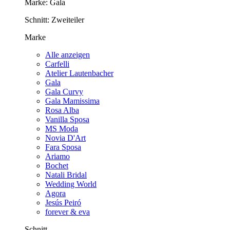
Marke:
Gala
Schnitt:
Zweiteiler
Marke
Alle anzeigen
Carfelli
Atelier Lautenbacher
Gala
Gala Curvy
Gala Mamissima
Rosa Alba
Vanilla Sposa
MS Moda
Novia D'Art
Fara Sposa
Ariamo
Bochet
Natali Bridal
Wedding World
Agora
Jesús Peiró
forever & eva
Schnitt