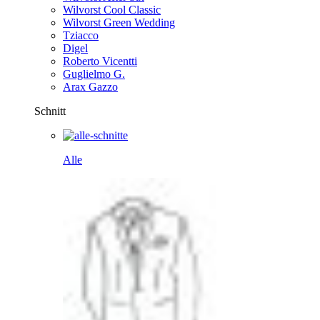
Wilvorst Cool Classic
Wilvorst Green Wedding
Tziacco
Digel
Roberto Vicentti
Guglielmo G.
Arax Gazzo
Schnitt
Alle