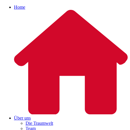
Home
Über uns
Die Traumwelt
Team