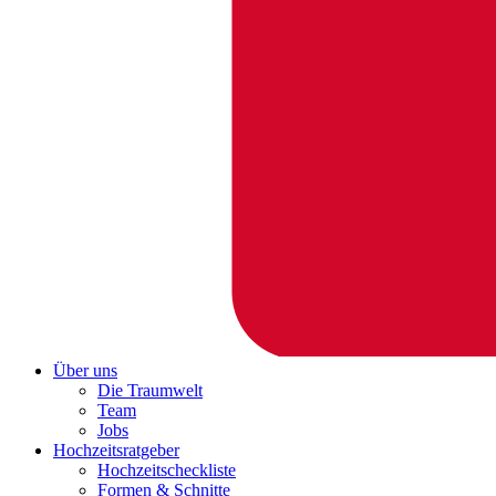
Über uns
Die Traumwelt
Team
Jobs
Hochzeitsratgeber
Hochzeitscheckliste
Formen & Schnitte