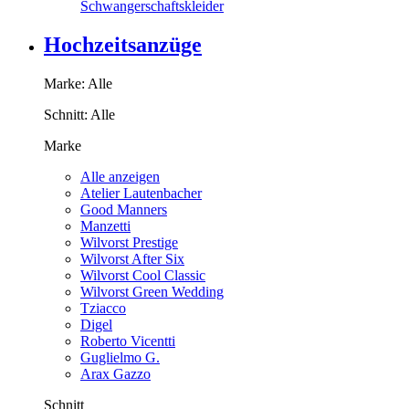
Schwangerschaftskleider
Hochzeitsanzüge
Marke:
Alle
Schnitt:
Alle
Marke
Alle anzeigen
Atelier Lautenbacher
Good Manners
Manzetti
Wilvorst Prestige
Wilvorst After Six
Wilvorst Cool Classic
Wilvorst Green Wedding
Tziacco
Digel
Roberto Vicentti
Guglielmo G.
Arax Gazzo
Schnitt