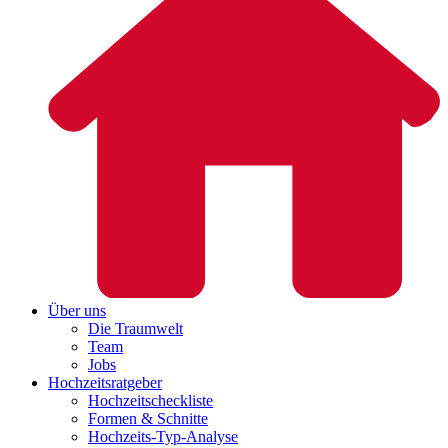
Über uns
Die Traumwelt
Team
Jobs
Hochzeitsratgeber
Hochzeitscheckliste
Formen & Schnitte
Hochzeits-Typ-Analyse