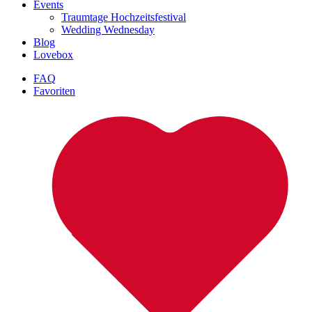
Events
Traumtage Hochzeitsfestival
Wedding Wednesday
Blog
Lovebox
FAQ
Favoriten