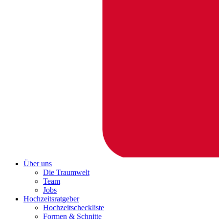
Über uns
Die Traumwelt
Team
Jobs
Hochzeitsratgeber
Hochzeitscheckliste
Formen & Schnitte