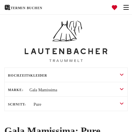
TERMIN BUCHEN
Navigation öffnen
HOCHZEITSKLEIDER
HOCHZEITSANZÜGE
TRAURINGE
HOME
MARKE:
ÜBER UNS
SCHNITT:
HOCHZEITSRATGEBER
EVENTS
Gala Mamissima: Pure