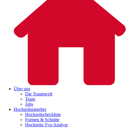
Über uns
Die Traumwelt
Team
Jobs
Hochzeitsratgeber
Hochzeitscheckliste
Formen & Schnitte
Hochzeits-Typ-Analyse