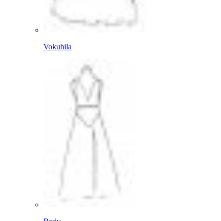
Vokuhila