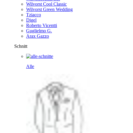
Wilvorst Cool Classic
Wilvorst Green Wedding
Tziacco
Digel
Roberto Vicentti
Guglielmo G.
Arax Gazzo
Schnitt
Alle