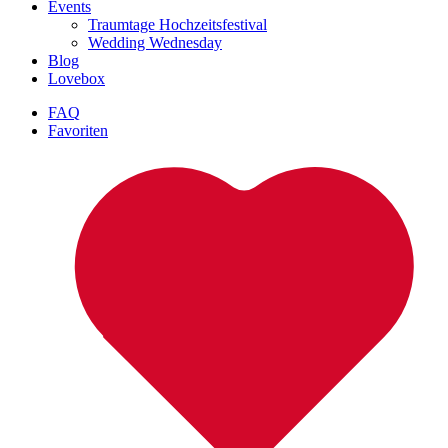
Events
Traumtage Hochzeitsfestival
Wedding Wednesday
Blog
Lovebox
FAQ
Favoriten