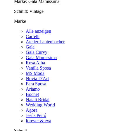
Marke:
Gala Mamissima
Schnitt:
Vintage
Marke
Alle anzeigen
Carfelli
Atelier Lautenbacher
Gala
Gala Curvy
Gala Mamissima
Rosa Alba
Vanilla Sposa
MS Moda
Novia D'Art
Fara Sposa
Ariamo
Bochet
Natali Bridal
Wedding World
Agora
Jesús Peiró
forever & eva
Schnitt