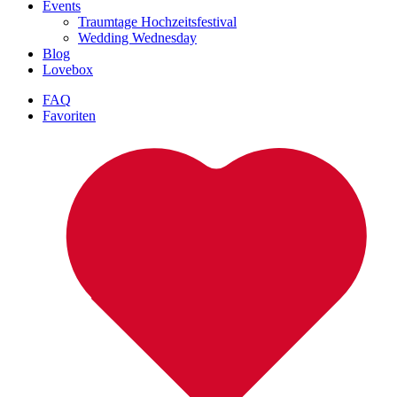
Events
Traumtage Hochzeitsfestival
Wedding Wednesday
Blog
Lovebox
FAQ
Favoriten