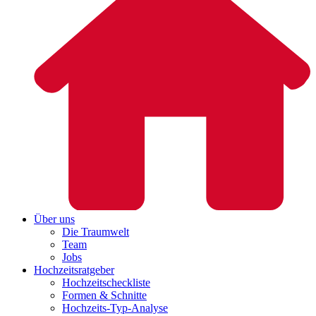
Über uns
Die Traumwelt
Team
Jobs
Hochzeitsratgeber
Hochzeitscheckliste
Formen & Schnitte
Hochzeits-Typ-Analyse