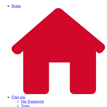
Home
Über uns
Die Traumwelt
Team