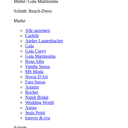
Marke:
Gala Mamissima
Schnitt:
Beach-Dress
Marke
Alle anzeigen
Carfelli
Atelier Lautenbacher
Gala
Gala Curvy
Gala Mamissima
Rosa Alba
Vanilla Sposa
MS Moda
Novia D'Art
Fara Sposa
Ariamo
Bochet
Natali Bridal
Wedding World
Agora
Jesús Peiró
forever & eva
Schnitt