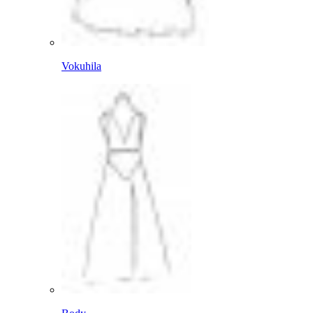
Vokuhila