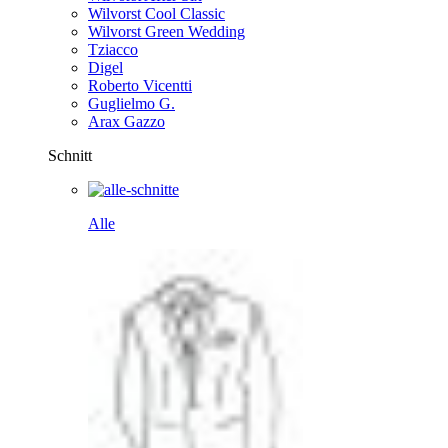
Wilvorst Cool Classic
Wilvorst Green Wedding
Tziacco
Digel
Roberto Vicentti
Guglielmo G.
Arax Gazzo
Schnitt
Alle