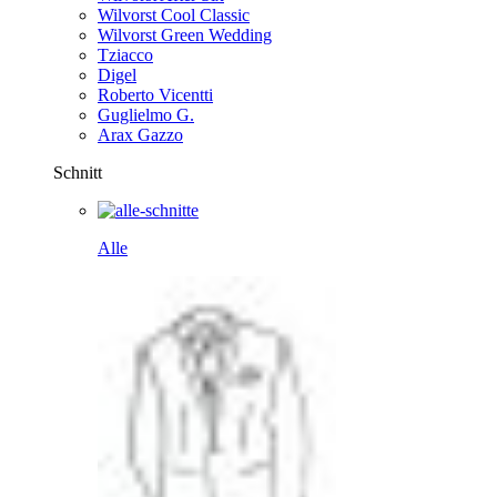
Wilvorst Cool Classic
Wilvorst Green Wedding
Tziacco
Digel
Roberto Vicentti
Guglielmo G.
Arax Gazzo
Schnitt
Alle