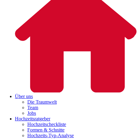
Über uns
Die Traumwelt
Team
Jobs
Hochzeitsratgeber
Hochzeitscheckliste
Formen & Schnitte
Hochzeits-Typ-Analyse