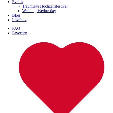
Events
Traumtage Hochzeitsfestival
Wedding Wednesday
Blog
Lovebox
FAQ
Favoriten