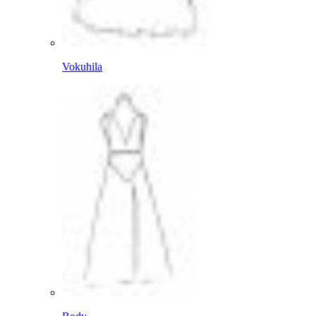
Vokuhila