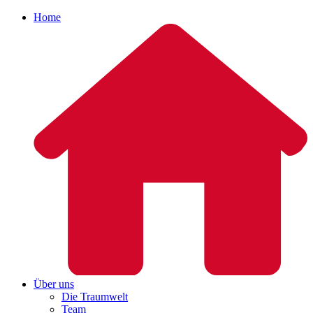
Home
Über uns
Die Traumwelt
Team