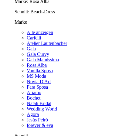
Marke:
Rosa Alba
Schnitt:
Beach-Dress
Marke
Alle anzeigen
Carfelli
Atelier Lautenbacher
Gala
Gala Curvy
Gala Mamissima
Rosa Alba
Vanilla Sposa
MS Moda
Novia D'Art
Fara Sposa
Ariamo
Bochet
Natali Bridal
Wedding World
Agora
Jesús Peiró
forever & eva
Schnitt