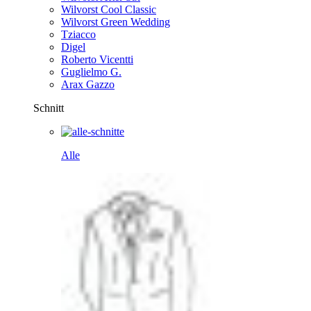
Wilvorst Cool Classic
Wilvorst Green Wedding
Tziacco
Digel
Roberto Vicentti
Guglielmo G.
Arax Gazzo
Schnitt
Alle