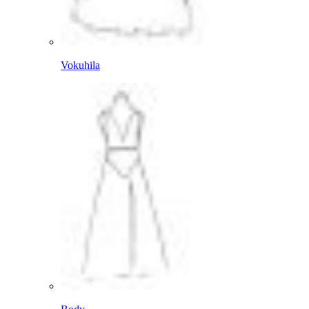
Vokuhila