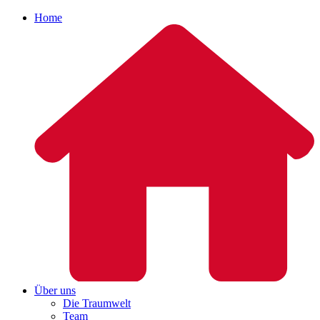
Home
Über uns
Die Traumwelt
Team