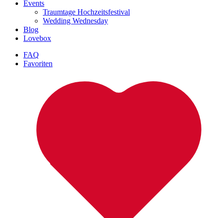
Events
Traumtage Hochzeitsfestival
Wedding Wednesday
Blog
Lovebox
FAQ
Favoriten