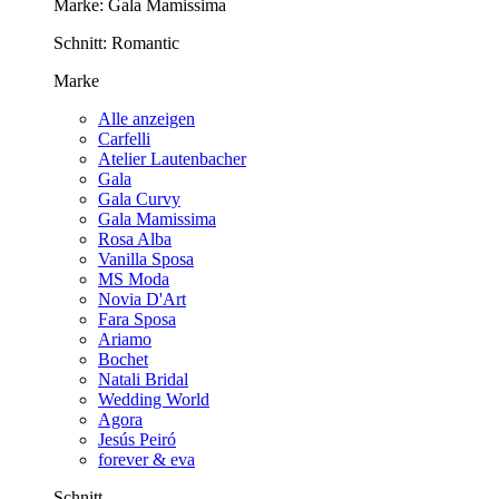
Marke:
Gala Mamissima
Schnitt:
Romantic
Marke
Alle anzeigen
Carfelli
Atelier Lautenbacher
Gala
Gala Curvy
Gala Mamissima
Rosa Alba
Vanilla Sposa
MS Moda
Novia D'Art
Fara Sposa
Ariamo
Bochet
Natali Bridal
Wedding World
Agora
Jesús Peiró
forever & eva
Schnitt