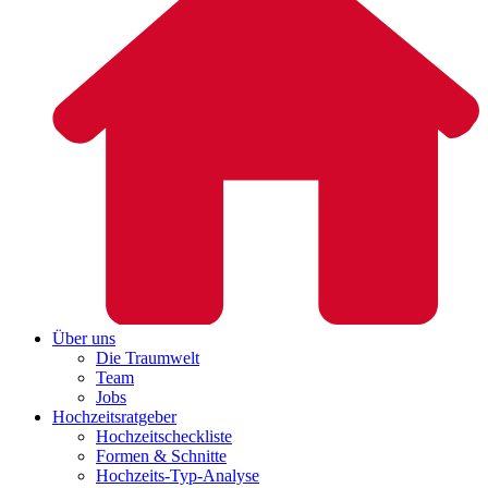
Über uns
Die Traumwelt
Team
Jobs
Hochzeitsratgeber
Hochzeitscheckliste
Formen & Schnitte
Hochzeits-Typ-Analyse