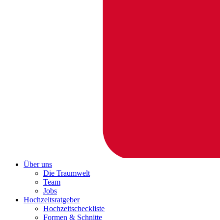
Über uns
Die Traumwelt
Team
Jobs
Hochzeitsratgeber
Hochzeitscheckliste
Formen & Schnitte