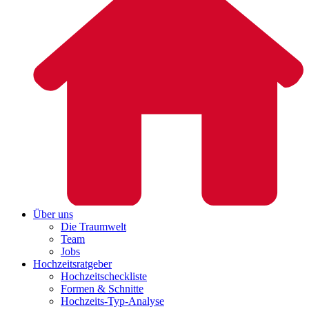
Über uns
Die Traumwelt
Team
Jobs
Hochzeitsratgeber
Hochzeitscheckliste
Formen & Schnitte
Hochzeits-Typ-Analyse