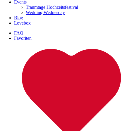
Events
Traumtage Hochzeitsfestival
Wedding Wednesday
Blog
Lovebox
FAQ
Favoriten