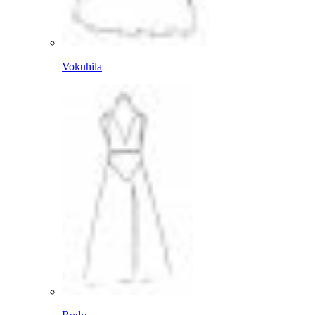
Vokuhila