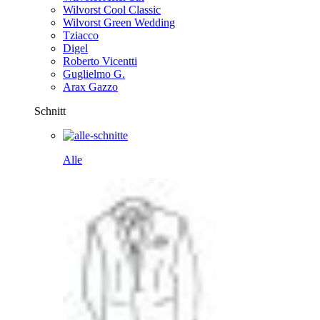
Wilvorst Cool Classic
Wilvorst Green Wedding
Tziacco
Digel
Roberto Vicentti
Guglielmo G.
Arax Gazzo
Schnitt
Alle