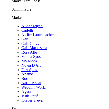
Marke:
Fara Sposa
Schnitt:
Pure
Marke
Alle anzeigen
Carfelli
Atelier Lautenbacher
Gala
Gala Curvy
Gala Mamissima
Rosa Alba
Vanilla Sposa
MS Moda
Novia D'Art
Fara Sposa
Ariamo
Bochet
Natali Bridal
Wedding World
Agora
Jesús Peiró
forever & eva
Schnitt