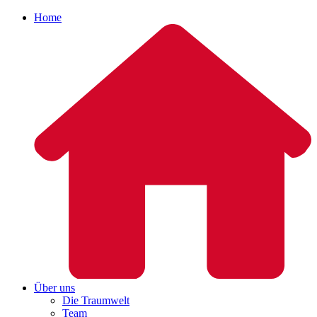
Home
Über uns
Die Traumwelt
Team