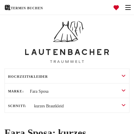
TERMIN BUCHEN
Navigation öffnen
HOCHZEITSKLEIDER
HOCHZEITSANZÜGE
TRAURINGE
HOME
MARKE:
ÜBER UNS
SCHNITT:
HOCHZEITSRATGEBER
EVENTS
Fara Sposa: kurzes