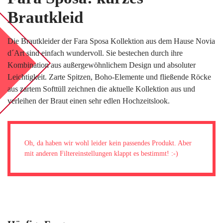
BLOG
Brautkleid
LOVEBOX
Die Brautkleider der Fara Sposa Kollektion aus dem Hause Novia
FAQ
d´Art sind einfach wundervoll. Sie bestechen durch ihre
FAVORITEN
Kombination aus außergewöhnlichem Design und absoluter
Leichtigkeit. Zarte Spitzen, Boho-Elemente und fließende Röcke
aus zartem Softtüll zeichnen die aktuelle Kollektion aus und
verleihen der Braut einen sehr edlen Hochzeitslook.
Oh, da haben wir wohl leider kein passendes Produkt. Aber
mit anderen Filtereinstellungen klappt es bestimmt! :-)