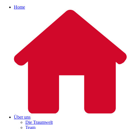
Home
Über uns
Die Traumwelt
Team