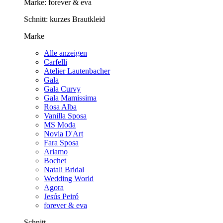
Marke:
forever & eva
Schnitt:
kurzes Brautkleid
Marke
Alle anzeigen
Carfelli
Atelier Lautenbacher
Gala
Gala Curvy
Gala Mamissima
Rosa Alba
Vanilla Sposa
MS Moda
Novia D'Art
Fara Sposa
Ariamo
Bochet
Natali Bridal
Wedding World
Agora
Jesús Peiró
forever & eva
Schnitt