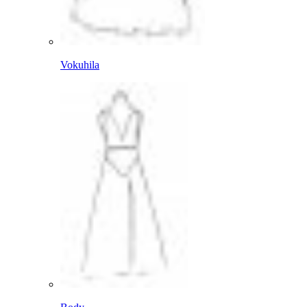
Vokuhila