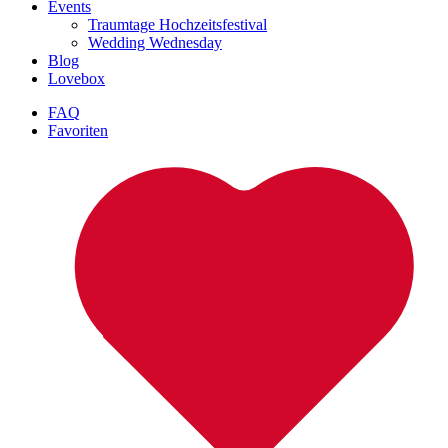
Events
Traumtage Hochzeitsfestival
Wedding Wednesday
Blog
Lovebox
FAQ
Favoriten