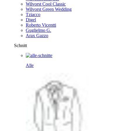
Wilvorst Cool Classic
Wilvorst Green Wedding
Tziacco
Digel
Roberto Vicentti
Guglielmo G.
Arax Gazzo
Schnitt
Alle