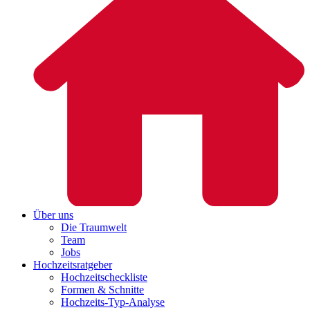
Über uns
Die Traumwelt
Team
Jobs
Hochzeitsratgeber
Hochzeitscheckliste
Formen & Schnitte
Hochzeits-Typ-Analyse