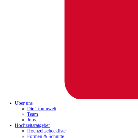
Über uns
Die Traumwelt
Team
Jobs
Hochzeitsratgeber
Hochzeitscheckliste
Formen & Schnitte