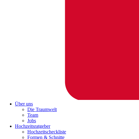
Über uns
Die Traumwelt
Team
Jobs
Hochzeitsratgeber
Hochzeitscheckliste
Formen & Schnitte