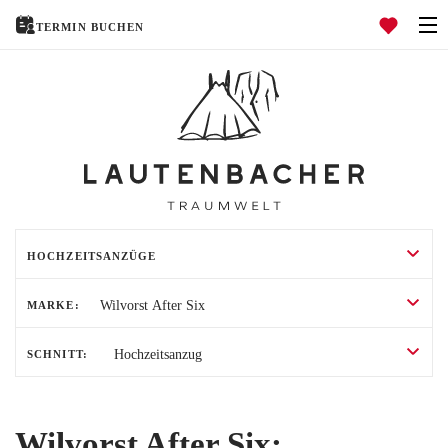
TERMIN BUCHEN
Navigation öffnen
HOCHZEITSKLEIDER
HOCHZEITSANZÜGE
TRAURINGE
HOME
MARKE:
ÜBER UNS
SCHNITT:
HOCHZEITSRATGEBER
EVENTS
Wilvorst After Six: