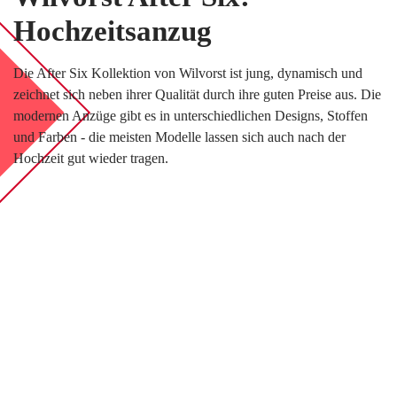
BLOG
Hochzeitsanzug
LOVEBOX
Die After Six Kollektion von Wilvorst ist jung, dynamisch und
FAQ
zeichnet sich neben ihrer Qualität durch ihre guten Preise aus. Die
FAVORITEN
modernen Anzüge gibt es in unterschiedlichen Designs, Stoffen
und Farben - die meisten Modelle lassen sich auch nach der
Hochzeit gut wieder tragen.