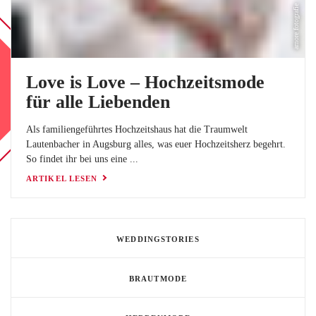
BLOG
amore fotografie
LOVEBOX
FAQ
Love is Love – Hochzeitsmode
FAVORITEN
für alle Liebenden
Als familiengeführtes Hochzeitshaus hat die Traumwelt
Lautenbacher in Augsburg alles, was euer Hochzeitsherz begehrt.
So findet ihr bei uns eine ...
ARTIKEL LESEN
WEDDINGSTORIES
BRAUTMODE