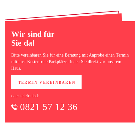
Wir sind für
Sie da!
Bitte vereinbaren Sie für eine Beratung mit Anprobe einen Termin
mit uns! Kostenfreie Parkplätze finden Sie direkt vor unserem
Haus.
TERMIN VEREINBAREN
oder telefonisch:
0821 57 12 36