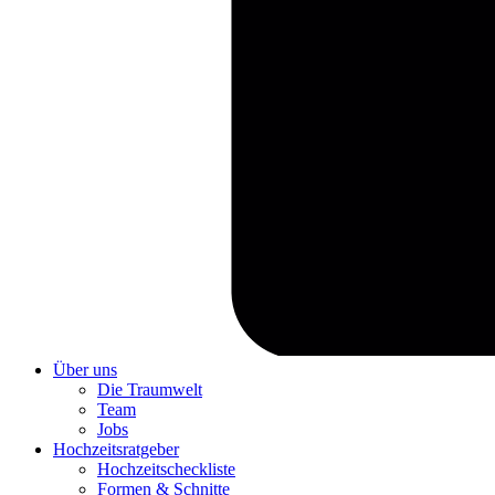
Über uns
Die Traumwelt
Team
Jobs
Hochzeitsratgeber
Hochzeitscheckliste
Formen & Schnitte