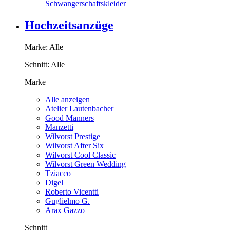
Schwangerschaftskleider
Hochzeitsanzüge
Marke:
Alle
Schnitt:
Alle
Marke
Alle anzeigen
Atelier Lautenbacher
Good Manners
Manzetti
Wilvorst Prestige
Wilvorst After Six
Wilvorst Cool Classic
Wilvorst Green Wedding
Tziacco
Digel
Roberto Vicentti
Guglielmo G.
Arax Gazzo
Schnitt