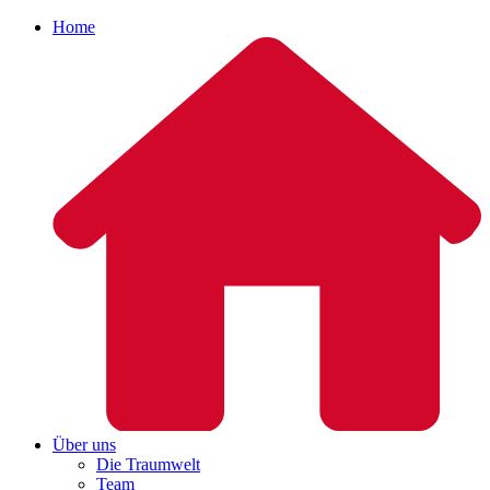
Home
Über uns
Die Traumwelt
Team