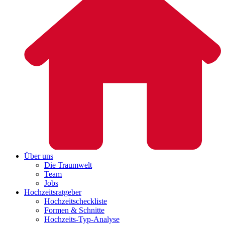
Über uns
Die Traumwelt
Team
Jobs
Hochzeitsratgeber
Hochzeitscheckliste
Formen & Schnitte
Hochzeits-Typ-Analyse