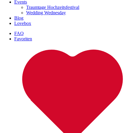
Events
Traumtage Hochzeitsfestival
Wedding Wednesday
Blog
Lovebox
FAQ
Favoriten