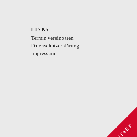
LINKS
Termin vereinbaren
Datenschutzerklärung
kurzes Brautkleid
Vokuhila
Body
Impressum
se
Schwangerschaftskleider
KONTAKT