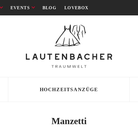
EVENTS
BLOG
LOVEBOX
HOCHZEITSANZÜGE
SCHNITT
SCHNITT
Manzetti
 Lautenbacher
i
ld