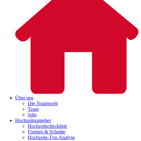
Über uns
Die Traumwelt
Team
Jobs
Hochzeitsratgeber
Hochzeitscheckliste
Formen & Schnitte
Hochzeits-Typ-Analyse