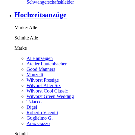
Schwangerschaftskleider
Hochzeitsanzüge
Marke:
Alle
Schnitt:
Alle
Marke
Alle anzeigen
Atelier Lautenbacher
Good Manners
Manzetti
Wilvorst Prestige
Wilvorst After Six
Wilvorst Cool Classic
Wilvorst Green Wedding
Tziacco
Digel
Roberto Vicentti
Guglielmo G.
Arax Gazzo
Schnitt