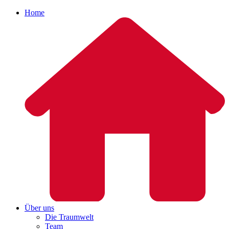
Home
Über uns
Die Traumwelt
Team