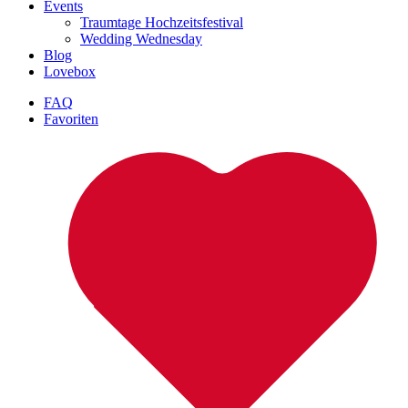
Events
Traumtage Hochzeitsfestival
Wedding Wednesday
Blog
Lovebox
FAQ
Favoriten