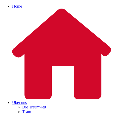
Home
Über uns
Die Traumwelt
Team