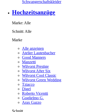
Schwangerschaftskleider
Hochzeitsanzüge
Marke:
Alle
Schnitt:
Alle
Marke
Alle anzeigen
Atelier Lautenbacher
Good Manners
Manzetti
Wilvorst Prestige
Wilvorst After Six
Wilvorst Cool Classic
Wilvorst Green Wedding
Tziacco
Digel
Roberto Vicentti
Guglielmo G.
Arax Gazzo
Schnitt