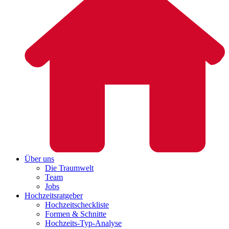
Über uns
Die Traumwelt
Team
Jobs
Hochzeitsratgeber
Hochzeitscheckliste
Formen & Schnitte
Hochzeits-Typ-Analyse