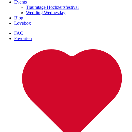
Events
Traumtage Hochzeitsfestival
Wedding Wednesday
Blog
Lovebox
FAQ
Favoriten