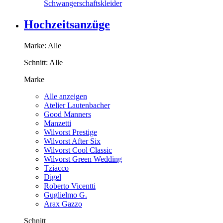
Schwangerschaftskleider
Hochzeitsanzüge
Marke:
Alle
Schnitt:
Alle
Marke
Alle anzeigen
Atelier Lautenbacher
Good Manners
Manzetti
Wilvorst Prestige
Wilvorst After Six
Wilvorst Cool Classic
Wilvorst Green Wedding
Tziacco
Digel
Roberto Vicentti
Guglielmo G.
Arax Gazzo
Schnitt