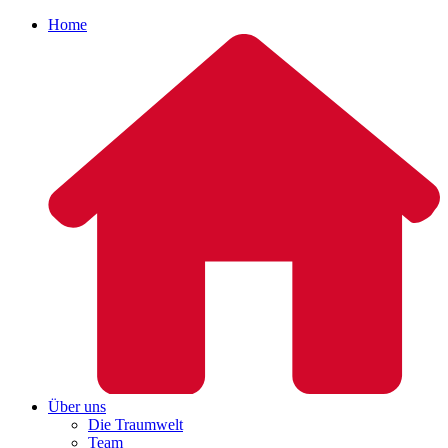
Home
Über uns
Die Traumwelt
Team