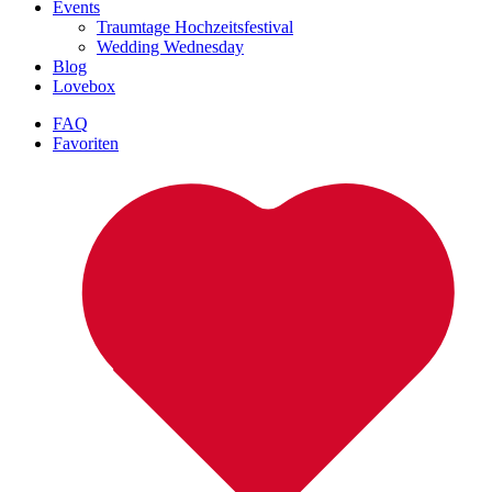
Events
Traumtage Hochzeitsfestival
Wedding Wednesday
Blog
Lovebox
FAQ
Favoriten