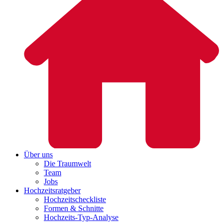
Über uns
Die Traumwelt
Team
Jobs
Hochzeitsratgeber
Hochzeitscheckliste
Formen & Schnitte
Hochzeits-Typ-Analyse