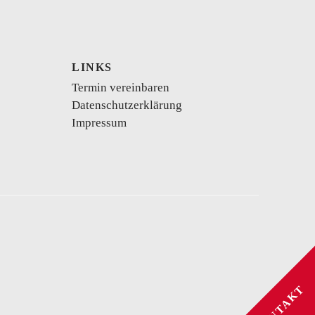
LINKS
Termin vereinbaren
Datenschutzerklärung
kurzes Brautkleid
Vokuhila
Body
Impressum
se
Schwangerschaftskleider
KONTAKT