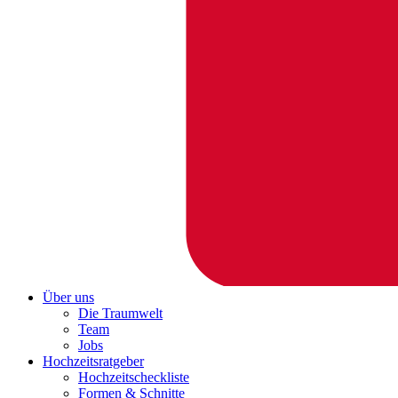
Über uns
Die Traumwelt
Team
Jobs
Hochzeitsratgeber
Hochzeitscheckliste
Formen & Schnitte