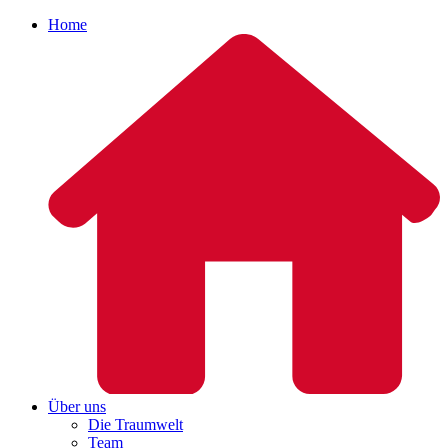
Home
Über uns
Die Traumwelt
Team