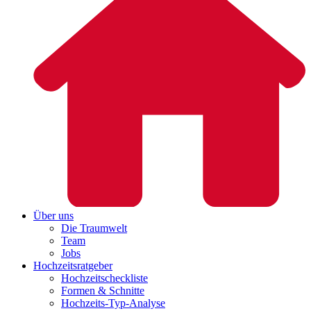
Über uns
Die Traumwelt
Team
Jobs
Hochzeitsratgeber
Hochzeitscheckliste
Formen & Schnitte
Hochzeits-Typ-Analyse