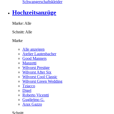
Schwangerschaftskleider
Hochzeitsanzüge
Marke:
Alle
Schnitt:
Alle
Marke
Alle anzeigen
Atelier Lautenbacher
Good Manners
Manzetti
Wilvorst Prestige
Wilvorst After Six
Wilvorst Cool Classic
Wilvorst Green Wedding
Tziacco
Digel
Roberto Vicentti
Guglielmo G.
Arax Gazzo
Schnitt