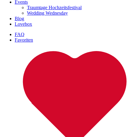
Events
Traumtage Hochzeitsfestival
Wedding Wednesday
Blog
Lovebox
FAQ
Favoriten