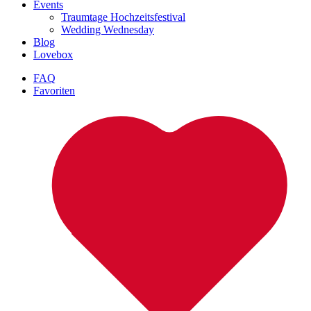
Events
Traumtage Hochzeitsfestival
Wedding Wednesday
Blog
Lovebox
FAQ
Favoriten