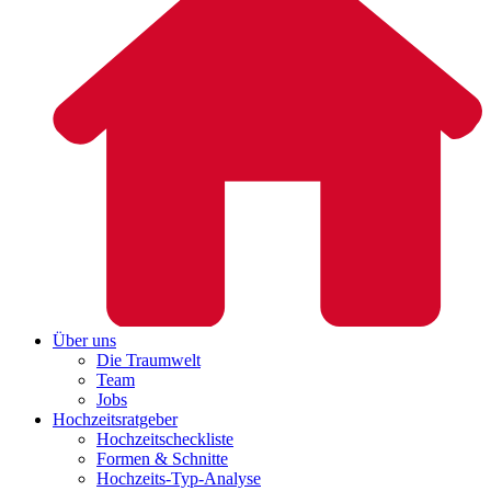
Über uns
Die Traumwelt
Team
Jobs
Hochzeitsratgeber
Hochzeitscheckliste
Formen & Schnitte
Hochzeits-Typ-Analyse