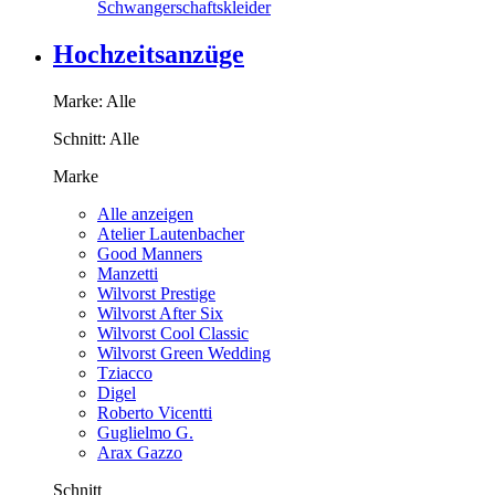
Schwangerschaftskleider
Hochzeitsanzüge
Marke:
Alle
Schnitt:
Alle
Marke
Alle anzeigen
Atelier Lautenbacher
Good Manners
Manzetti
Wilvorst Prestige
Wilvorst After Six
Wilvorst Cool Classic
Wilvorst Green Wedding
Tziacco
Digel
Roberto Vicentti
Guglielmo G.
Arax Gazzo
Schnitt