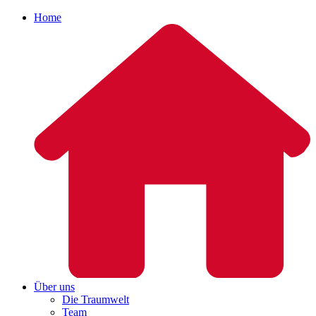
Home
Über uns
Die Traumwelt
Team