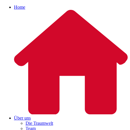
Home
Über uns
Die Traumwelt
Team