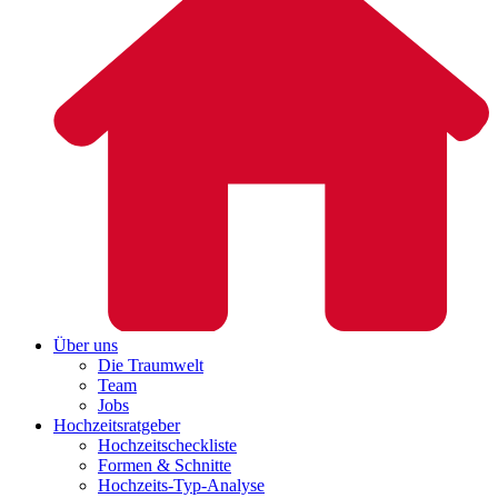
Über uns
Die Traumwelt
Team
Jobs
Hochzeitsratgeber
Hochzeitscheckliste
Formen & Schnitte
Hochzeits-Typ-Analyse