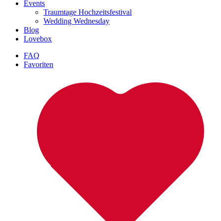
Events
Traumtage Hochzeitsfestival
Wedding Wednesday
Blog
Lovebox
FAQ
Favoriten