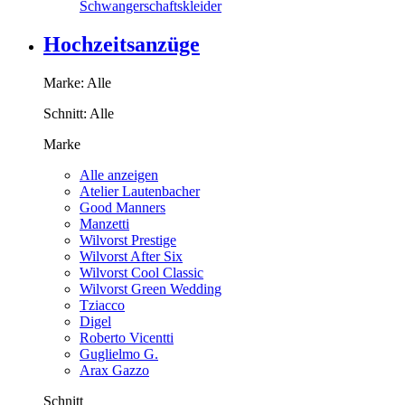
Schwangerschaftskleider
Hochzeitsanzüge
Marke:
Alle
Schnitt:
Alle
Marke
Alle anzeigen
Atelier Lautenbacher
Good Manners
Manzetti
Wilvorst Prestige
Wilvorst After Six
Wilvorst Cool Classic
Wilvorst Green Wedding
Tziacco
Digel
Roberto Vicentti
Guglielmo G.
Arax Gazzo
Schnitt