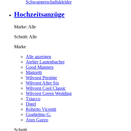
Schwangerschaftskleider
Hochzeitsanzüge
Marke:
Alle
Schnitt:
Alle
Marke
Alle anzeigen
Atelier Lautenbacher
Good Manners
Manzetti
Wilvorst Prestige
Wilvorst After Six
Wilvorst Cool Classic
Wilvorst Green Wedding
Tziacco
Digel
Roberto Vicentti
Guglielmo G.
Arax Gazzo
Schnitt