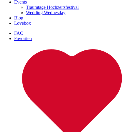
Events
Traumtage Hochzeitsfestival
Wedding Wednesday
Blog
Lovebox
FAQ
Favoriten