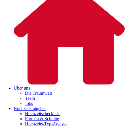
Über uns
Die Traumwelt
Team
Jobs
Hochzeitsratgeber
Hochzeitscheckliste
Formen & Schnitte
Hochzeits-Typ-Analyse