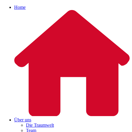
Home
Über uns
Die Traumwelt
Team