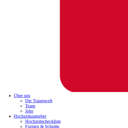
Über uns
Die Traumwelt
Team
Jobs
Hochzeitsratgeber
Hochzeitscheckliste
Formen & Schnitte