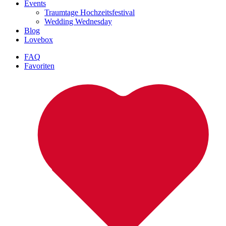
Events
Traumtage Hochzeitsfestival
Wedding Wednesday
Blog
Lovebox
FAQ
Favoriten