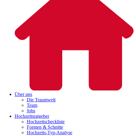
Über uns
Die Traumwelt
Team
Jobs
Hochzeitsratgeber
Hochzeitscheckliste
Formen & Schnitte
Hochzeits-Typ-Analyse