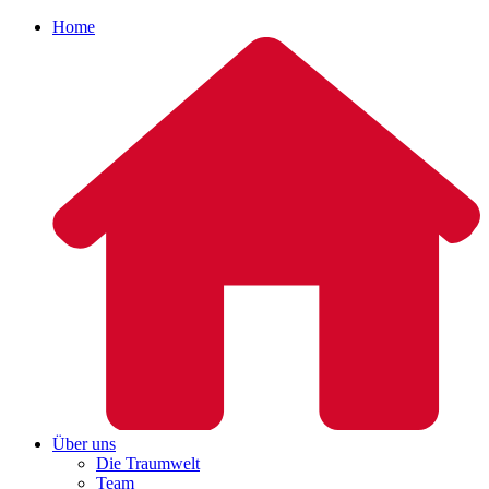
Home
Über uns
Die Traumwelt
Team