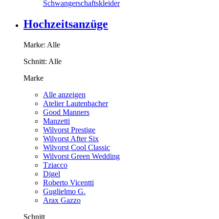
Schwangerschaftskleider
Hochzeitsanzüge
Marke:
Alle
Schnitt:
Alle
Marke
Alle anzeigen
Atelier Lautenbacher
Good Manners
Manzetti
Wilvorst Prestige
Wilvorst After Six
Wilvorst Cool Classic
Wilvorst Green Wedding
Tziacco
Digel
Roberto Vicentti
Guglielmo G.
Arax Gazzo
Schnitt