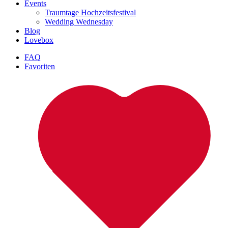
Events
Traumtage Hochzeitsfestival
Wedding Wednesday
Blog
Lovebox
FAQ
Favoriten