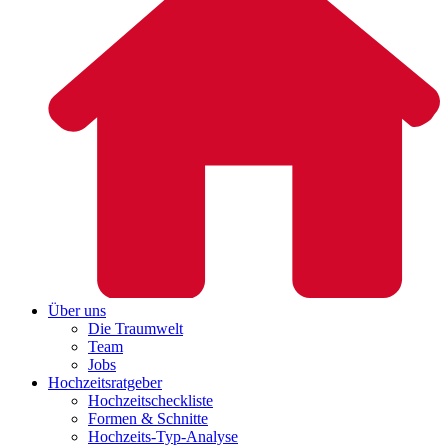
Über uns
Die Traumwelt
Team
Jobs
Hochzeitsratgeber
Hochzeitscheckliste
Formen & Schnitte
Hochzeits-Typ-Analyse