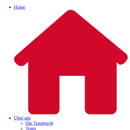
Home
Über uns
Die Traumwelt
Team