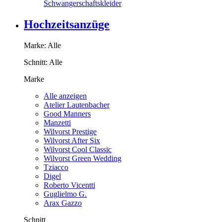
Schwangerschaftskleider
Hochzeitsanzüge
Marke:
Alle
Schnitt:
Alle
Marke
Alle anzeigen
Atelier Lautenbacher
Good Manners
Manzetti
Wilvorst Prestige
Wilvorst After Six
Wilvorst Cool Classic
Wilvorst Green Wedding
Tziacco
Digel
Roberto Vicentti
Guglielmo G.
Arax Gazzo
Schnitt