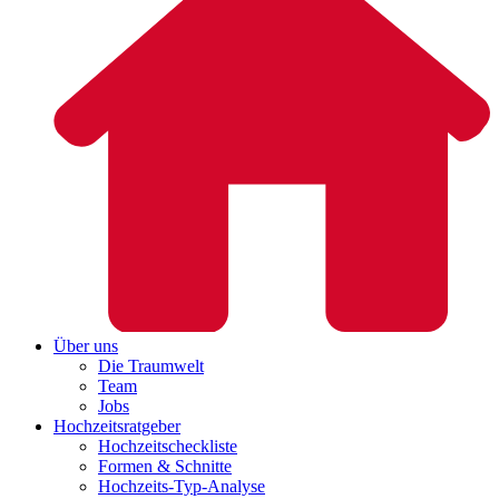
Über uns
Die Traumwelt
Team
Jobs
Hochzeitsratgeber
Hochzeitscheckliste
Formen & Schnitte
Hochzeits-Typ-Analyse