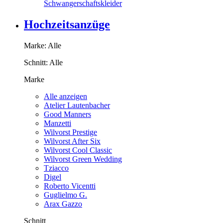
Schwangerschaftskleider
Hochzeitsanzüge
Marke:
Alle
Schnitt:
Alle
Marke
Alle anzeigen
Atelier Lautenbacher
Good Manners
Manzetti
Wilvorst Prestige
Wilvorst After Six
Wilvorst Cool Classic
Wilvorst Green Wedding
Tziacco
Digel
Roberto Vicentti
Guglielmo G.
Arax Gazzo
Schnitt