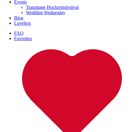
Events
Traumtage Hochzeitsfestival
Wedding Wednesday
Blog
Lovebox
FAQ
Favoriten