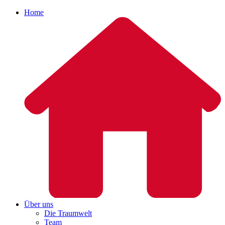
Home
Über uns
Die Traumwelt
Team