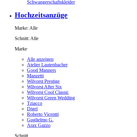
Schwangerschaftskleider
Hochzeitsanzüge
Marke:
Alle
Schnitt:
Alle
Marke
Alle anzeigen
Atelier Lautenbacher
Good Manners
Manzetti
Wilvorst Prestige
Wilvorst After Six
Wilvorst Cool Classic
Wilvorst Green Wedding
Tziacco
Digel
Roberto Vicentti
Guglielmo G.
Arax Gazzo
Schnitt