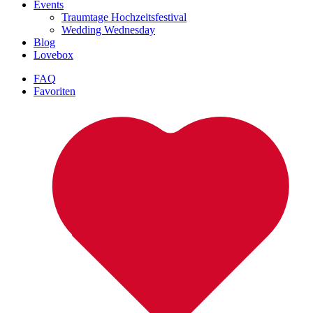
Events
Traumtage Hochzeitsfestival
Wedding Wednesday
Blog
Lovebox
FAQ
Favoriten