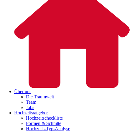
Über uns
Die Traumwelt
Team
Jobs
Hochzeitsratgeber
Hochzeitscheckliste
Formen & Schnitte
Hochzeits-Typ-Analyse