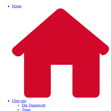
Home
Über uns
Die Traumwelt
Team