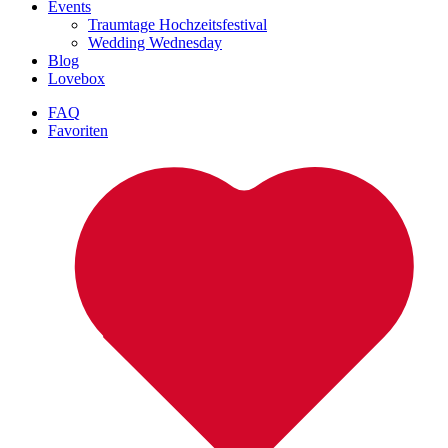
Events
Traumtage Hochzeitsfestival
Wedding Wednesday
Blog
Lovebox
FAQ
Favoriten