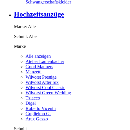
Schwangerschaftskleider
Hochzeitsanzüge
Marke:
Alle
Schnitt:
Alle
Marke
Alle anzeigen
Atelier Lautenbacher
Good Manners
Manzetti
Wilvorst Prestige
Wilvorst After Six
Wilvorst Cool Classic
Wilvorst Green Wedding
Tziacco
Digel
Roberto Vicentti
Guglielmo G.
Arax Gazzo
Schnitt