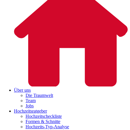
Über uns
Die Traumwelt
Team
Jobs
Hochzeitsratgeber
Hochzeitscheckliste
Formen & Schnitte
Hochzeits-Typ-Analyse