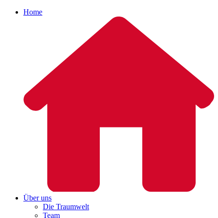
Home
Über uns
Die Traumwelt
Team