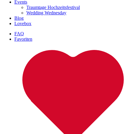
Events
Traumtage Hochzeitsfestival
Wedding Wednesday
Blog
Lovebox
FAQ
Favoriten