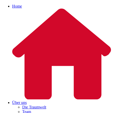
Home
Über uns
Die Traumwelt
Team