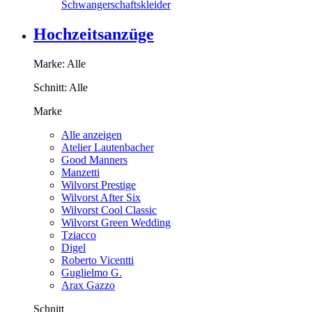
Schwangerschaftskleider
Hochzeitsanzüge
Marke:
Alle
Schnitt:
Alle
Marke
Alle anzeigen
Atelier Lautenbacher
Good Manners
Manzetti
Wilvorst Prestige
Wilvorst After Six
Wilvorst Cool Classic
Wilvorst Green Wedding
Tziacco
Digel
Roberto Vicentti
Guglielmo G.
Arax Gazzo
Schnitt