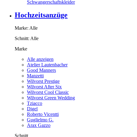
Schwangerschaftskleider
Hochzeitsanzüge
Marke:
Alle
Schnitt:
Alle
Marke
Alle anzeigen
Atelier Lautenbacher
Good Manners
Manzetti
Wilvorst Prestige
Wilvorst After Six
Wilvorst Cool Classic
Wilvorst Green Wedding
Tziacco
Digel
Roberto Vicentti
Guglielmo G.
Arax Gazzo
Schnitt