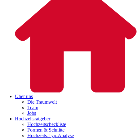
Über uns
Die Traumwelt
Team
Jobs
Hochzeitsratgeber
Hochzeitscheckliste
Formen & Schnitte
Hochzeits-Typ-Analyse