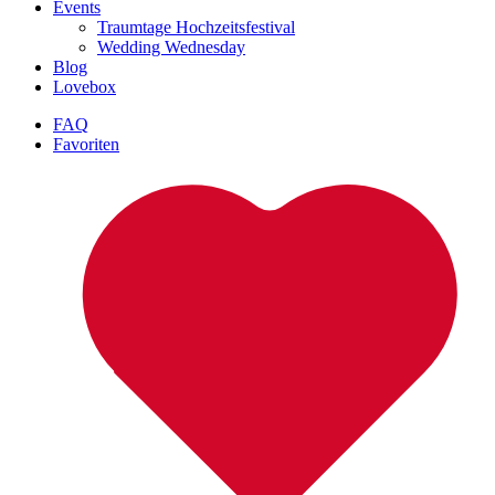
Events
Traumtage Hochzeitsfestival
Wedding Wednesday
Blog
Lovebox
FAQ
Favoriten