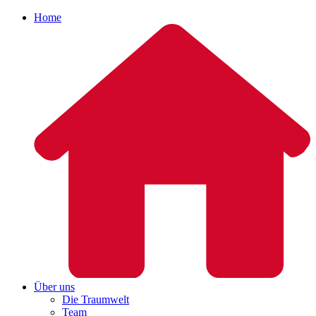
Home
Über uns
Die Traumwelt
Team