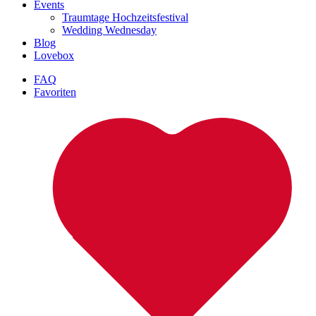
Events
Traumtage Hochzeitsfestival
Wedding Wednesday
Blog
Lovebox
FAQ
Favoriten