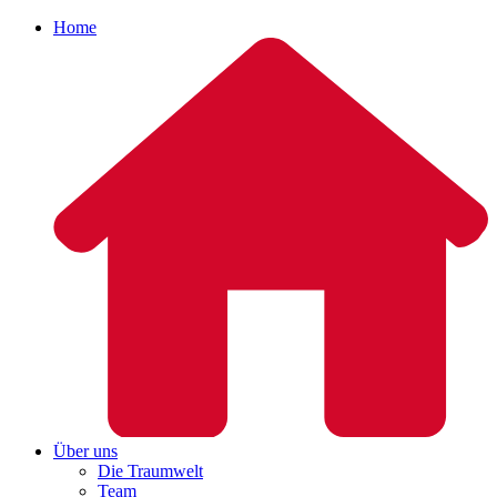
Home
Über uns
Die Traumwelt
Team