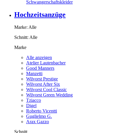
Schwangerschaftskleider
Hochzeitsanzüge
Marke:
Alle
Schnitt:
Alle
Marke
Alle anzeigen
Atelier Lautenbacher
Good Manners
Manzetti
Wilvorst Prestige
Wilvorst After Six
Wilvorst Cool Classic
Wilvorst Green Wedding
Tziacco
Digel
Roberto Vicentti
Guglielmo G.
Arax Gazzo
Schnitt