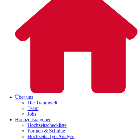
Über uns
Die Traumwelt
Team
Jobs
Hochzeitsratgeber
Hochzeitscheckliste
Formen & Schnitte
Hochzeits-Typ-Analyse