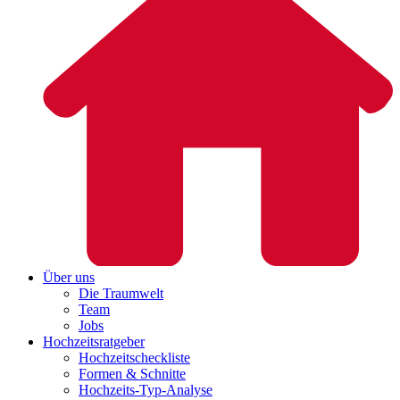
Über uns
Die Traumwelt
Team
Jobs
Hochzeitsratgeber
Hochzeitscheckliste
Formen & Schnitte
Hochzeits-Typ-Analyse