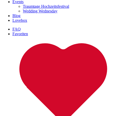
Events
Traumtage Hochzeitsfestival
Wedding Wednesday
Blog
Lovebox
FAQ
Favoriten