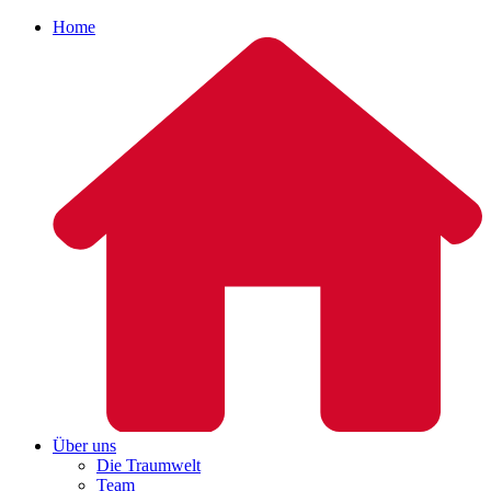
Home
Über uns
Die Traumwelt
Team