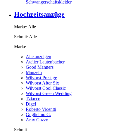
Schwangerschaftskleider
Hochzeitsanzüge
Marke:
Alle
Schnitt:
Alle
Marke
Alle anzeigen
Atelier Lautenbacher
Good Manners
Manzetti
Wilvorst Prestige
Wilvorst After Six
Wilvorst Cool Classic
Wilvorst Green Wedding
Tziacco
Digel
Roberto Vicentti
Guglielmo G.
Arax Gazzo
Schnitt